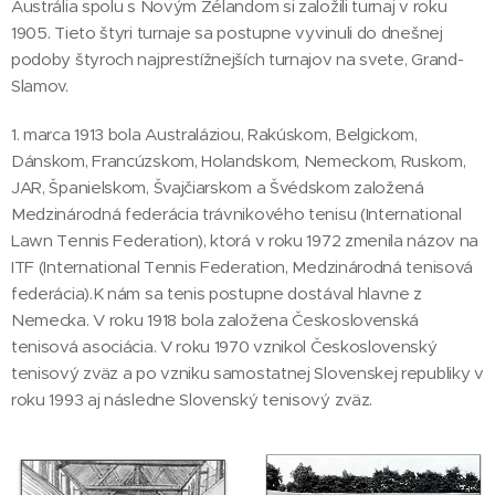
Austrália spolu s Novým Zélandom si založili turnaj v roku
1905. Tieto štyri turnaje sa postupne vyvinuli do dnešnej
podoby štyroch najprestížnejších turnajov na svete, Grand-
Slamov.
1. marca 1913 bola Australáziou, Rakúskom, Belgickom,
Dánskom, Francúzskom, Holandskom, Nemeckom, Ruskom,
JAR, Španielskom, Švajčiarskom a Švédskom založená
Medzinárodná federácia trávnikového tenisu (International
Lawn Tennis Federation), ktorá v roku 1972 zmenila názov na
ITF (International Tennis Federation, Medzinárodná tenisová
federácia).K nám sa tenis postupne dostával hlavne z
Nemecka. V roku 1918 bola založena Československá
tenisová asociácia. V roku 1970 vznikol Československý
tenisový zväz a po vzniku samostatnej Slovenskej republiky v
roku 1993 aj následne Slovenský tenisový zväz.