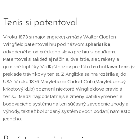
Tenis si patentoval
V roku 1873 si major anglickej armády Walter Clopton
Wingfield patentoval hru pod názvom
spharistike
,
odvodeného od gréckeho slova pre hru s loptičkami.
Patentoval si taktiež aj náčinie, dve žrde, sieť, rakety a
gumené loptičky. Vedľajší názov pre túto hru bol
lawn tenis
(v
preklade trávnikový tenis). Z Anglicka sa hra rozšírila aj do
USA. V roku 1876 Marylebone Cricket Club (Marylebonský
kriketový klub) pozmenil niektoré Wingfieldove pravidlá
tenisu. Medzi najpodstatnejšie zmeny patrili vymenenie
bodovacieho systému na ten súčasný, zavedenie zhody a
výhody, taktiež bol pridaný systém dvoch podaní, namiesto
jedného.