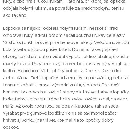
ruky, alebo hra s rukou, rukami. Táto hra, pri ktorej sa loptička
odbíjala holými rukami, sa považuje za predchodkyňu tenisu
ako takého.
Loptička sa najskôr odbíjala holými rukami, neskôr si hráči
omotávali ruky látkou, potom začali používať rukavice a až v
16. storočí prišli na svet prvé tenisové rakety. Veľkou inováciou
bola raketa, s ktorou prišiel Mitelli. Do rámu rakety spravil
otvory, cez ktoré potomviedol výplet. Taktiež obalil aj držadlo
rakety kožou. Prvý tenisový dvorec bol postavený v Anglicku
kráľom Henrichom VII. Loptičky boli prevažne z kože, korku
alebo plátna. Tieto loptičky od zeme veľmi neskákali, preto sa
tenis na začiatku hrával výhradn vnútri, v halách. Pre lepší
kontrast bol povrch a taktiež steny hál tmavej farby a loptičky
bielej farby. Po celej Európe boli stovky takýchto hál, najviac v
Paríži. Až okolo roku 1850 sa objavil kaučuk a tak sa začali
vyrábať prvé gumové loptičky. Tenis sa tak mohol začať
hrávať aj vonku (na tráve), kte mali tieto loptičky dobrý
odskok.