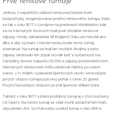
Prvé tenisové turnaje
Jednou z najväčších udalosti tenisovej histórie bolo
bezpochyby zorganizovanie prvého tenisového turnaja. Stalo
sa tak v roku 1877 v Londýne na predmestí Wimbledon, kde
sa na trávnatých dvorcoch hrali prvé oficiálne tenisové
zápasy. Vtedy zakladatelia All England Clubu ani netušili ako
dlho a aký význam v histórii tenisu bude tento turnaj
znamenať. Na turnaji sa hrali len mužské dvojhry a tieto
zápasy sledovalo len zopár stovák ľudí. V súčasnosti ma
Centrálny dvorec kapacitu 15.000 a zápasy prostredníctvom
televíznych obrazoviek môžu sledovať milióny po celom
svete. J. H. Walsh, vydavateľ športových novín, venoval pre
prvých víťazov turnaja putovný pohár v cene 25 guineí.
Prvým historickým víťazom sa stal Spencer Wiliam Gore.
Taktiež v roku 1877 vznikol podobný turnaj aj v USA (súčasný
US Open). Na tomto turnaji sa však mohli zúčastniť len hráči,
obyvatelia USA. Vo Francúzku vznikol turnaj v roku 1891 a