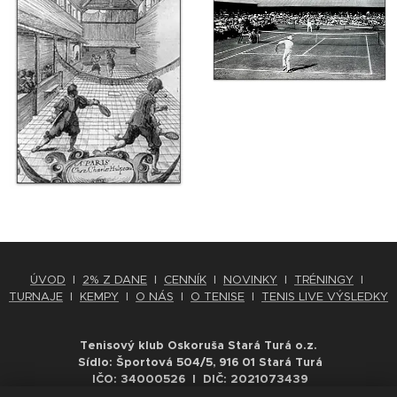
ÚVOD
l
2% Z DANE
l
CENNÍK
l
NOVINKY
l
TRÉNINGY
l
TURNAJE
l
KEMPY
l
O NÁS
l
O TENISE
l
TENIS LIVE VÝSLEDKY
Tenisový klub Oskoruša Stará Turá o.z.
Sídlo: Športová 504/5, 916 01 Stará Turá
IČO: 34000526 l DIČ: 2021073439