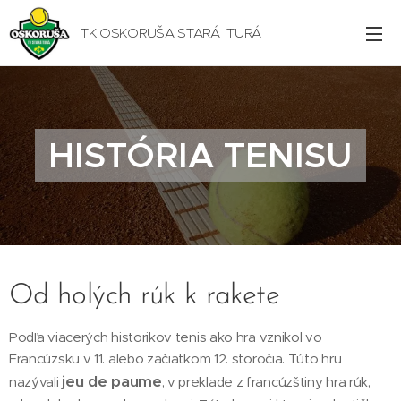
TK OSKORUŠA STARÁ TURÁ
HISTÓRIA TENISU
Od holých rúk k rakete
Podľa viacerých historikov tenis ako hra vznikol vo
Francúzsku v 11. alebo začiatkom 12. storočia. Túto hru
jeu de paume
nazývali
, v preklade z francúzštiny hra rúk,