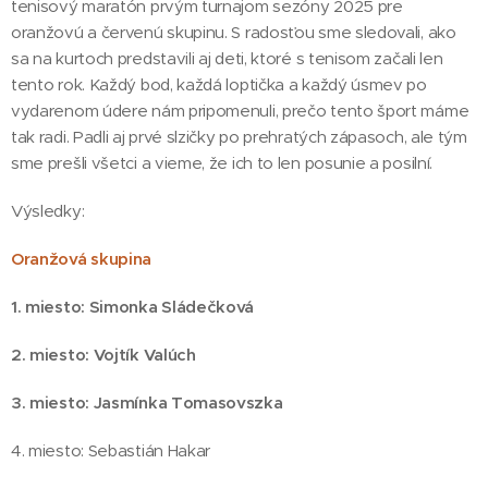
tenisový maratón prvým turnajom sezóny 2025 pre
oranžovú a červenú skupinu. S radosťou sme sledovali, ako
sa na kurtoch predstavili aj deti, ktoré s tenisom začali len
tento rok. Každý bod, každá loptička a každý úsmev po
vydarenom údere nám pripomenuli, prečo tento šport máme
tak radi. Padli aj prvé slzičky po prehratých zápasoch, ale tým
sme prešli všetci a vieme, že ich to len posunie a posilní.
Výsledky:
Oranžová skupina
1. miesto: Simonka Sládečková
2. miesto: Vojtík Valúch
3. miesto: Jasmínka Tomasovszka
4. miesto: Sebastián Hakar