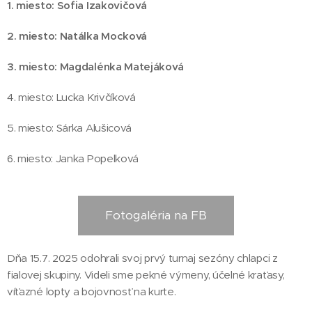
1. miesto: Sofia Izakovičová
2. miesto: Natálka Mocková
3. miesto: Magdalénka Matejáková
4. miesto: Lucka Krivčíková
5. miesto: Sárka Alušicová
6. miesto: Janka Popelková
Fotogaléria na FB
Dňa 15.7. 2025 odohrali svoj prvý turnaj sezóny chlapci z
fialovej skupiny. Videli sme pekné výmeny, účelné kraťasy,
víťazné lopty a bojovnosť na kurte.