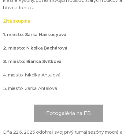
krásne výkony, potešili svojich rodičov, starých rodičov a
hlavne trénera.
Žltá skupina
1. miesto: Sárka Hankócyová
2. miesto: Nikolka Bachárová
3. miesto: Bianka Svítková
4. miesto: Nikolka Antalová
5. miesto: Zarka Antalová
Fotogaléria na FB
Dňa 22.6. 2025 odohrali svoj prvý turnaj sezóny modrá a