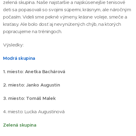
zelená skupina. Naše najstaršie a najskúsenejšie tenisové
deti sa popasovali so svojimi súpermi, krásnym, ale náročným
počasím. Videli sme pekné výmeny, krásne voleje, smeče a
kraťasy. Ale bolo dosť aj nevynútených chýb, na ktorých
popracujeme na tréningoch.
Výsledky:
Modrá skupina
1. miesto: Anetka Bachárová
2. miesto: Janko Augustin
3. miesto: Tomáš Malek
4. miesto: Lucka Augustinová
Zelená skupina